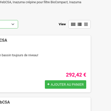
ebCSA, Inazuma crépine pour filtre BioCompact, Inazuma
view_comfy
view_list
view_headline
View
bCSA
bassin toujours de niveau!
292,42 €
AJOUTER AU PANIER
ebCSA