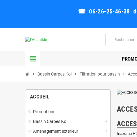
☎ 06-26-25-46-38 de 
view_headline
PROMO
chevron_right
Bassin Carpes Koi
chevron_right
Filtration pour bassin
chevron_right
Acce
ACCUEIL
ACCES
Promotions
Bassin Carpes Koi
add
ACCES
Aménagement extérieur
add
Inazuma HD