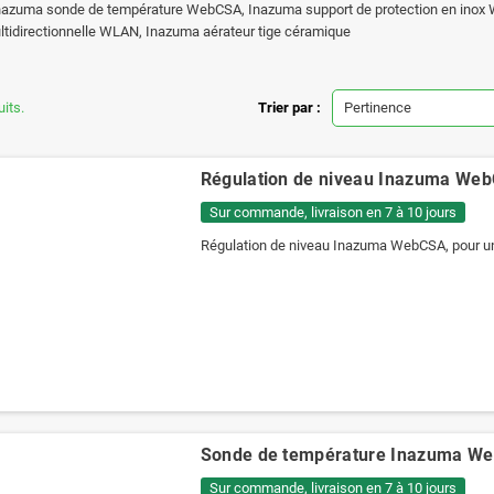
azuma sonde de température WebCSA, Inazuma support de protection en inox W
tidirectionnelle WLAN, Inazuma aérateur tige céramique
uits.
Trier par :
Pertinence
Régulation de niveau Inazuma We
Sur commande, livraison en 7 à 10 jours
Régulation de niveau Inazuma WebCSA, pour un 
Sonde de température Inazuma W
Sur commande, livraison en 7 à 10 jours