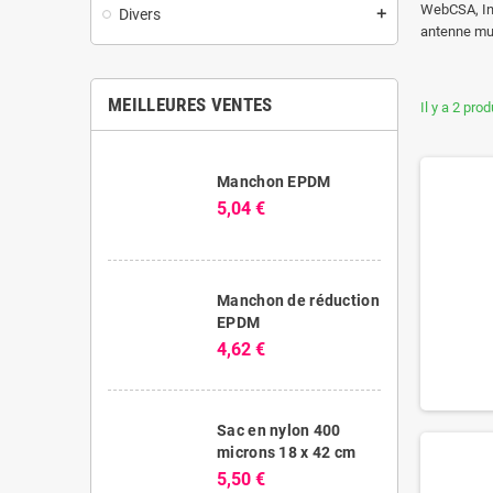
WebCSA, In
Divers
add
antenne mul
MEILLEURES VENTES
Il y a 2 prod
Manchon EPDM
5,04 €
Manchon de réduction
EPDM
4,62 €
Sac en nylon 400
microns 18 x 42 cm
5,50 €