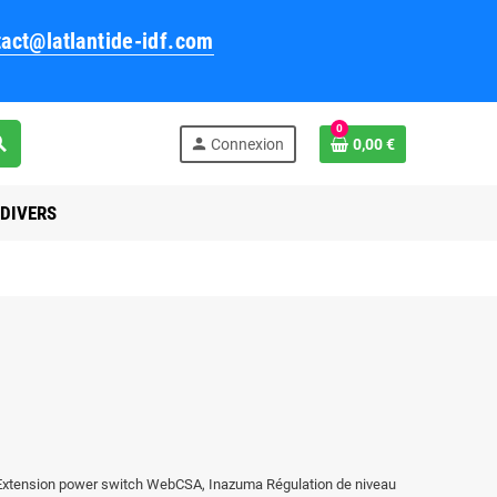
act@latlantide-idf.com
0
rch
person
Connexion
0,00 €
DIVERS
xtension power switch WebCSA, Inazuma Régulation de niveau