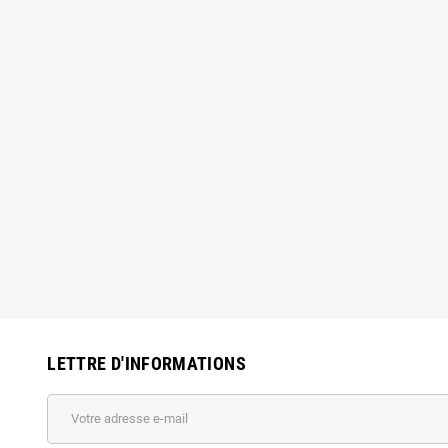
 boule Ø5 cm Eco
Diffuseur d'air HDPE
€
18,38 €
1,00 €
24,50 €
-25%
-25%
LETTRE D'INFORMATIONS