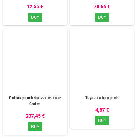
12,55 €
78,66 €
BUY
BUY
Poteau pour brise vue en acier
Tuyau de trop-plein
Corten
4,57 €
207,45 €
BUY
BUY