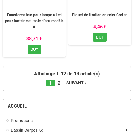
Transformateur pour lampe à Led
Piquet de fixation en acier Corten
pour fontaine et table d'eau modèle
4,46 €
A
BUY
38,71 €
BUY
Affichage 1-12 de 13 article(s)
1
2
SUIVANT
navigate_next
ACCUEIL
Promotions
Bassin Carpes Koi
add