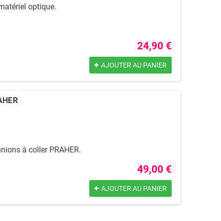
atériel optique.
24,90 €
AJOUTER AU PANIER
RAHER
unions à coller PRAHER.
49,00 €
AJOUTER AU PANIER