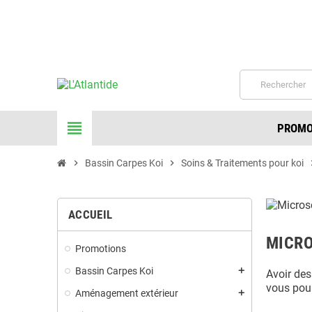
☎ 06-26-25-46-38 de 
view_headline
PROMO
chevron_right
Bassin Carpes Koi
chevron_right
Soins & Traitements pour koi
chevr
ACCUEIL
MICRO
Promotions
Bassin Carpes Koi
add
Avoir des
vous pour
Aménagement extérieur
add