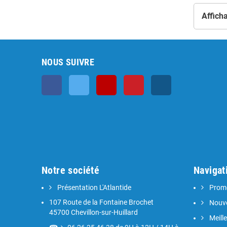
Afficha
NOUS SUIVRE
Facebook
Twitter
YouTube
Pinterest
Instagram
Notre société
Navigat
Présentation L'Atlantide
Promo
107 Route de la Fontaine Brochet
Nouve
45700 Chevillon-sur-Huillard
Meill