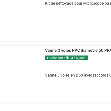
Kit de nettoyage pour Microscope ou m
 boule Ø5 cm Eco
Diffuseur d'air HDPE
€
18,38 €
1,00 €
24,50 €
-25%
-25%
Vanne 3 voies PVC diamètre 50 P
En réassort délai 3 à 5 jours.
Vanne 3 voies en Ø50 avec raccords 