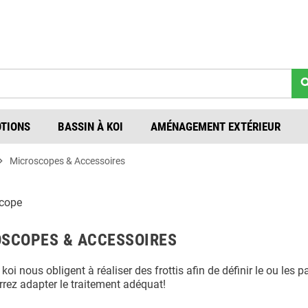
9H à 12H / 14H à 18H Du lundi au vendredi | ✉
cont
sea
TIONS
BASSIN À KOI
AMÉNAGEMENT EXTÉRIEUR
on_right
Microscopes & Accessoires
SCOPES & ACCESSOIRES
 koi nous obligent à réaliser des frottis afin de définir le ou les
rez adapter le traitement adéquat!