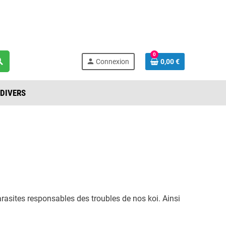
act@latlantide-idf.com
0
rch
person
Connexion
0,00 €
DIVERS
 parasites responsables des troubles de nos koi. Ainsi