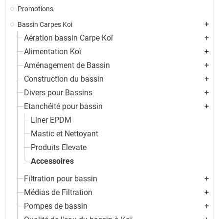
Promotions
Bassin Carpes Koi
add
Aération bassin Carpe Koï
add
Alimentation Koï
add
Aménagement de Bassin
add
Construction du bassin
add
Divers pour Bassins
add
Etanchéité pour bassin
add
Liner EPDM
Mastic et Nettoyant
Produits Elevate
Accessoires
Filtration pour bassin
add
Médias de Filtration
add
Pompes de bassin
add