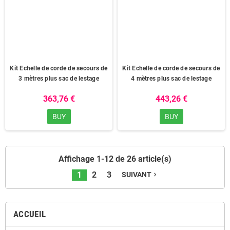
Kit Echelle de corde de secours de
Kit Echelle de corde de secours de
3 mètres plus sac de lestage
4 mètres plus sac de lestage
363,76 €
443,26 €
BUY
BUY
Affichage 1-12 de 26 article(s)
1
2
3
SUIVANT
navigate_next
ACCUEIL