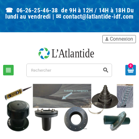
☎ 06-26-25-46-38 de 9H à 12H / 14H à 18H Du
lundi au vendredi | ✉
contact@latlantide-idf.com
Connexion
person
0
view_headline
search