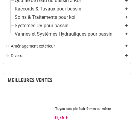
Qualité de l'eau du bassin à Koï
add
Raccords & Tuyaux pour bassin
add
Soins & Traitements pour koi
add
Systemes UV pour bassin
add
Vannes et Systèmes Hydrauliques pour bassin
add
Aménagement extérieur
add
Divers
add
MEILLEURES VENTES
Tuyau souple à air 9 mm au mètre
0,76 €