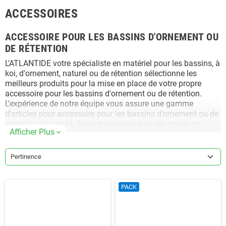
ACCESSOIRES
ACCESSOIRE POUR LES BASSINS D'ORNEMENT OU
DE RÉTENTION
L'ATLANTIDE votre spécialiste en matériel pour les bassins, à
koi, d'ornement, naturel ou de rétention sélectionne les
meilleurs produits pour la mise en place de votre propre
accessoire pour les bassins d'ornement ou de rétention.
L'expérience de notre équipe vous assure une gamme
d'articles pour accessoire pour les bassins d'ornement ou de
rétention de qualité. Nous travaillons avec les meilleurs
Afficher Plus
expand_more
fabricants et fournisseurs pour vous garantir un système
fiable et pérenne sur toutes nos catégories (échelle à
rongeurs, échelle de corde de secours, géotextile, évent de
Pertinence
dégazage, raccords, traversée de paroi pro en pvc-u, bride
simple à 90°, bride simple à 45°, bride double à 90°, bride
double à 45°, innotec® adheseal 290 ml, innotec® easy
PACK
gasket 275 ml noir, colle mastic super strong 290 ml,
Bonding Adhesive BA 2012, QuickPrime Plus Firestone, Clear
Splice Wash Firestone, Lap Sealant HS Firestone 300ml,
Quick Seam Batten Cover Strip, Quick Seam Splice Tape,