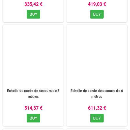
êtes invité(e) à prendre contact avec notre service client pour
335,42 €
419,03 €
toute question relative à votre projet de Matériel pour les
bassins, à koi, d'ornement, naturel ou de rétention.
BUY
BUY
Echelle de corde de secours de 5
Echelle de corde de secours de 6
mètres
mètres
514,37 €
611,32 €
BUY
BUY