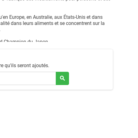
'en Europe, en Australie, aux États-Unis et dans
ualité dans leurs aliments et se concentrent sur la
.
and Champion du Japon.
re qu'ils seront ajoutés.
search