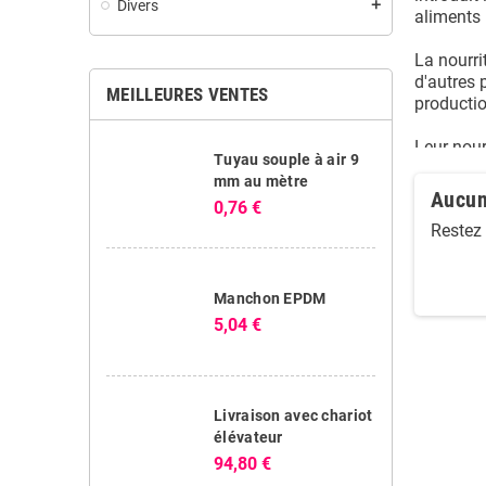
Divers
add
aliments 
La nourri
d'autres 
MEILLEURES VENTES
productio
Leur nour
Tuyau souple à air 9
mm au mètre
Aucun
0,76 €
Restez 
Manchon EPDM
5,04 €
Livraison avec chariot
élévateur
94,80 €