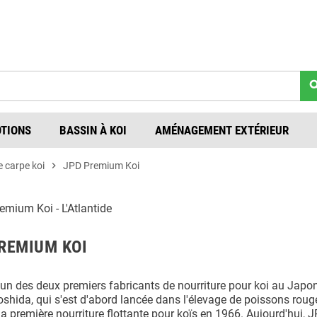
9H à 12H / 14H à 18H Du lundi au vendredi | ✉
cont
sea
TIONS
BASSIN À KOI
AMÉNAGEMENT EXTÉRIEUR
e carpe koi
chevron_right
JPD Premium Koi
REMIUM KOI
'un des deux premiers fabricants de nourriture pour koi au Japon
oshida, qui s'est d'abord lancée dans l'élevage de poissons rou
 la première nourriture flottante pour koïs en 1966. Aujourd'hui