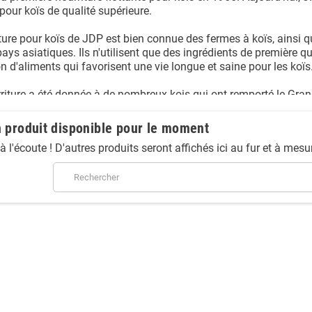
pour koïs de qualité supérieure.
ture pour koïs de JDP est bien connue des fermes à koïs, ainsi qu
pays asiatiques. Ils n'utilisent que des ingrédients de première q
n d'aliments qui favorisent une vie longue et saine pour les koïs
riture a été donnée à de nombreux kois qui ont remporté le Gr
 produit disponible pour le moment
à l'écoute ! D'autres produits seront affichés ici au fur et à mesu