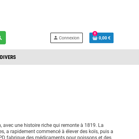
act@latlantide-idf.com
0
rch
person
Connexion
0,00 €
DIVERS
, avec une histoire riche qui remonte à 1819. La
ges, a rapidement commencé à élever des koïs, puis a
, JPD fabrique des médicaments pour poissons et des