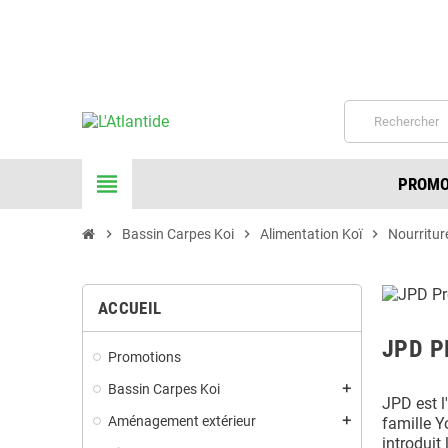
☎ 06-26-25-46-38 de 
view_headline
PROMO
chevron_right
Bassin Carpes Koi
chevron_right
Alimentation Koï
chevron_right
Nourritur
ACCUEIL
JPD P
Promotions
Bassin Carpes Koi
add
JPD est l
Aménagement extérieur
famille Y
add
introduit