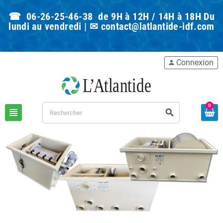
☎ 06-26-25-46-38 de 9H à 12H / 14H à 18H Du
lundi au vendredi | ✉
contact@latlantide-idf.com
Connexion
person
0
view_headline
search