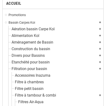
ACCUEIL
Promotions
Bassin Carpes Koi
add
Aération bassin Carpe Koï
add
Alimentation Koï
add
Aménagement de Bassin
add
Construction du bassin
add
Divers pour Bassins
add
Etanchéité pour bassin
add
Filtration pour bassin
add
Accessoires Inazuma
Filtre à chambres
Filtre petit bassin
Filtre à tambour & combi
add
Filtres Air-Aqua