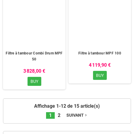
Filtre à tambour Combi Drum MPF
Filtre à tambour MPF 100
50
4 119,90 €
3 828,00 €
BUY
BUY
Affichage 1-12 de 15 article(s)
1
2
SUIVANT
navigate_next