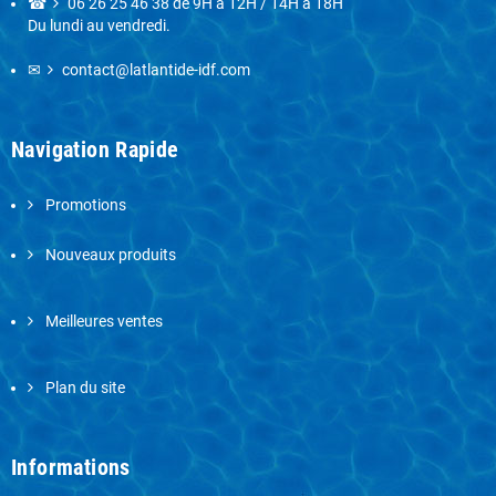
☎
06 26 25 46 38
de 9H à 12H / 14H à 18H
Du lundi au vendredi.
✉
contact@latlantide-idf.com
Navigation Rapide
Promotions
Nouveaux produits
Meilleures ventes
Plan du site
Informations