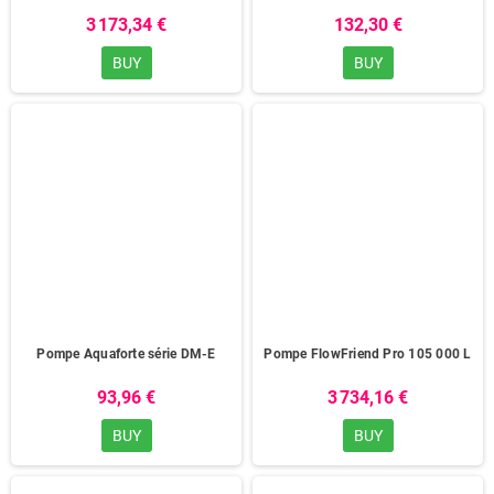
3 173,34 €
132,30 €
BUY
BUY
Pompe Aquaforte série DM-E
Pompe FlowFriend Pro 105 000 L
93,96 €
3 734,16 €
BUY
BUY