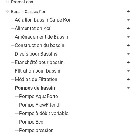
Promotions
Bassin Carpes Koi
add
Aération bassin Carpe Koï
add
Alimentation Koï
add
Aménagement de Bassin
add
Construction du bassin
add
Divers pour Bassins
add
Etanchéité pour bassin
add
Filtration pour bassin
add
Médias de Filtration
add
Pompes de bassin
add
Pompe AquaForte
Pompe FlowFriend
Pompe à débit variable
Pompe Eco
Pompe pression