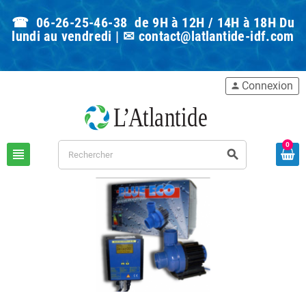
☎ 06-26-25-46-38 de 9H à 12H / 14H à 18H Du
lundi au vendredi | ✉
contact@latlantide-idf.com
Connexion
person
0
view_headline
search