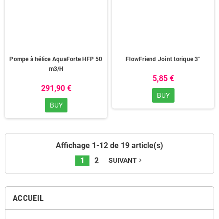
Pompe à hélice AquaForte HFP 50
FlowFriend Joint torique 3"
m3/H
5,85 €
291,90 €
BUY
BUY
Affichage 1-12 de 19 article(s)
1
2
SUIVANT
navigate_next
ACCUEIL