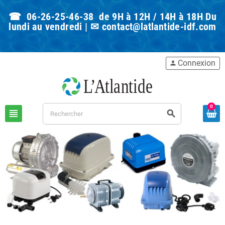
☎ 06-26-25-46-38 de 9H à 12H / 14H à 18H Du
lundi au vendredi | ✉
contact@latlantide-idf.com
Connexion
person
0
view_headline
search