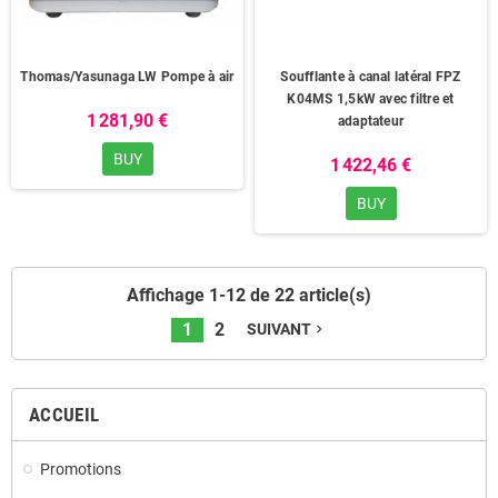
Thomas/Yasunaga LW Pompe à air
Soufflante à canal latéral FPZ
K04MS 1,5kW avec filtre et
1 281,90 €
adaptateur
BUY
1 422,46 €
BUY
Affichage 1-12 de 22 article(s)
1
2
SUIVANT
navigate_next
ACCUEIL
Promotions