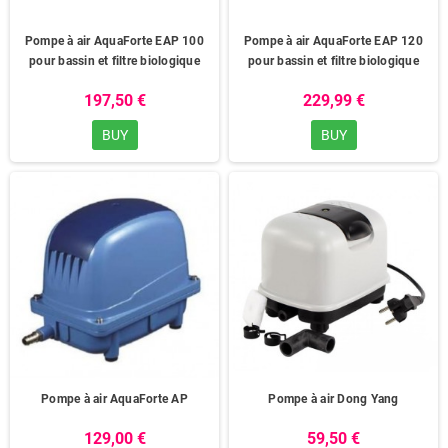
contact avec notre service client pour toute question relative
à votre projet de Aération bassin Carpe Koï.
Pompe à air AquaForte EAP 100
Pompe à air AquaForte EAP 120
Pourquoi une pompe à air dans un bassin de
pour bassin et filtre biologique
pour bassin et filtre biologique
jardin?
197,50 €
229,99 €
La pompe à air vous permet un apport non pas en air, mais
BUY
BUY
bien en oxygène.
Quel volume d'air dans un bassin à carpe koi?
il faut compter environ 8 litres/minute par mètre cube d'eau,
pas moins, surtout l'été.
Pompe à air AquaForte AP
Pompe à air Dong Yang
129,00 €
59,50 €