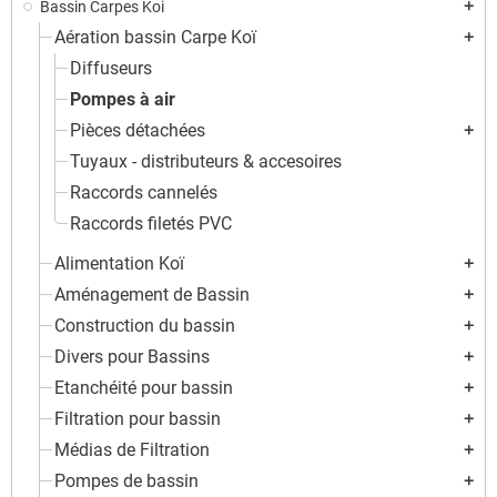
Bassin Carpes Koi
add
Aération bassin Carpe Koï
add
Diffuseurs
Pompes à air
Pièces détachées
add
Tuyaux - distributeurs & accesoires
Raccords cannelés
Raccords filetés PVC
Alimentation Koï
add
Aménagement de Bassin
add
Construction du bassin
add
Divers pour Bassins
add
Etanchéité pour bassin
add
Filtration pour bassin
add
Médias de Filtration
add
Pompes de bassin
add