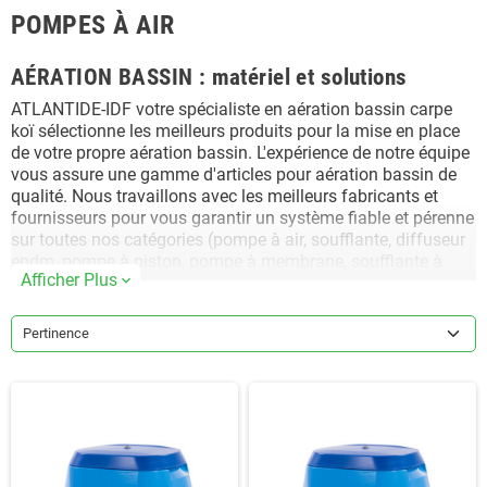
POMPES À AIR
AÉRATION BASSIN : matériel et solutions
ATLANTIDE-IDF votre spécialiste en aération bassin carpe
koï sélectionne les meilleurs produits pour la mise en place
de votre propre aération bassin. L'expérience de notre équipe
vous assure une gamme d'articles pour aération bassin de
qualité. Nous travaillons avec les meilleurs fabricants et
fournisseurs pour vous garantir un système fiable et pérenne
sur toutes nos catégories (pompe à air, soufflante, diffuseur
epdm, pompe à piston, pompe à membrane, soufflante à
Afficher Plus
expand_more
canal latéral.). Les fabricants : Pompe à air série AP
AquaForte, Pompe à air Thomas AP, pompe à air
Thomas/Yasunaga LW, Pompe à air Hiblow HP, Pompe à air
Pertinence
Dong Yang, soufflante à canal latéral FPZ, Aérateur Dab
NOVAIR 600.
Conseils, Blog, Forum Aération Bassin Carpe Koï
Notre équipe s'enrichie de vos propres expériences, de la
connaissance avancée des produits de nos grossistes
(Pompe à air série AP Aquaforte, Pompe à air NAP d'Aqua