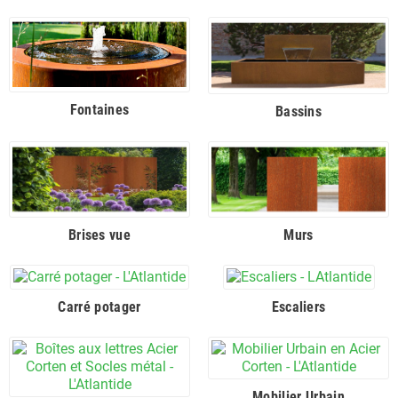
bordures et escaliers peuvent résister aux conditions
extérieures les plus difficiles tout en conservant leur
apparence originale. Les bordures et escaliers en acier
Corten sont disponibles en différentes tailles et formes pour
répondre à tous vos besoins en matière d'aménagement
paysager.
Fontaines
Bassins
Eléments d'eau en acier Corten : ajouter une
touche d'élégance à votre jardin
Les éléments d'eau en acier Corten sont une excellente
option pour ajouter une touche d'élégance à votre jardin. Que
ce soit une fontaine, un bassin ou une cascade, les éléments
d'eau en acier Corten offrent une beauté rustique et
Brises vue
Murs
organique à votre espace extérieur. De plus, l'acier Corten est
résistant à la corrosion, ce qui signifie que ces éléments
d'eau peuvent durer plusieurs décennies avec peu
d'entretien. Les éléments d'eau en acier Corten peuvent
Carré potager
Escaliers
également être personnalisés pour répondre à vos besoins
spécifiques en matière de conception.
Murs et brises vue en acier Corten : un design
moderne pour votre espace extérieur
Mobilier Urbain