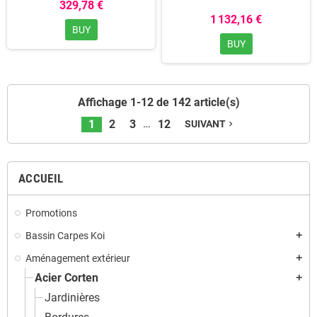
329,78 €
1 132,16 €
BUY
BUY
Affichage 1-12 de 142 article(s)
…
1
2
3
12
SUIVANT
navigate_next
ACCUEIL
Promotions
Bassin Carpes Koi
add
Aménagement extérieur
add
Acier Corten
add
Jardinières