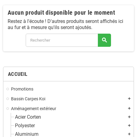
Aucun produit disponible pour le moment
Restez à l'écoute ! D'autres produits seront affichés ici
au fur et à mesure qu'ils seront ajoutés.
search
ACCUEIL
Promotions
Bassin Carpes Koi
add
Aménagement extérieur
add
Acier Corten
add
Polyester
add
Aluminium
add