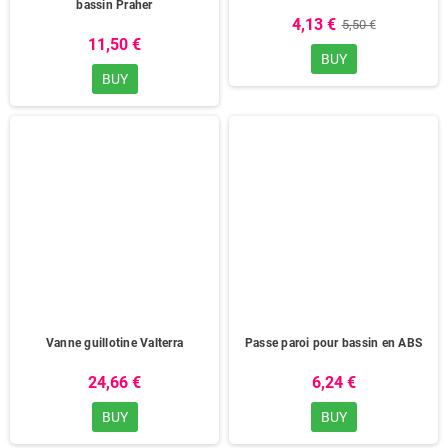
bassin Praher
4,13 €
5,50 €
11,50 €
BUY
BUY
Vanne guillotine Valterra
Passe paroi pour bassin en ABS
24,66 €
6,24 €
BUY
BUY