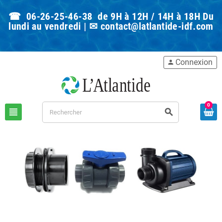
☎ 06-26-25-46-38 de 9H à 12H / 14H à 18H Du
lundi au vendredi | ✉
contact@latlantide-idf.com
Connexion
person
0
view_headline
search