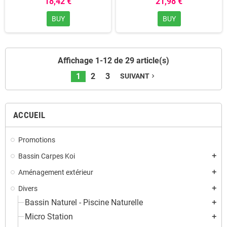
18,42 €
21,98 €
BUY
BUY
Affichage 1-12 de 29 article(s)
1
2
3
SUIVANT
navigate_next
ACCUEIL
Promotions
Bassin Carpes Koi
add
Aménagement extérieur
add
Divers
add
Bassin Naturel - Piscine Naturelle
add
Micro Station
add