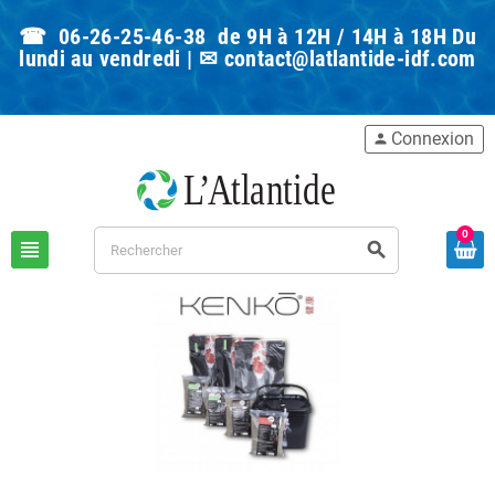
☎ 06-26-25-46-38 de 9H à 12H / 14H à 18H Du
lundi au vendredi | ✉
contact@latlantide-idf.com
Connexion
person
0
view_headline
search