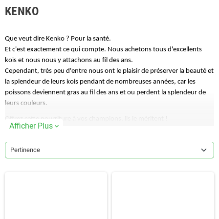
KENKO
Que veut dire Kenko ? Pour la santé.
Et c'est exactement ce qui compte. Nous achetons tous d'excellents
koïs et nous nous y attachons au fil des ans.
Cependant, très peu d'entre nous ont le plaisir de préserver la beauté et
la splendeur de leurs kois pendant de nombreuses années, car les
poissons deviennent gras au fil des ans et ou perdent la splendeur de
leurs couleurs.
Offrez cette nourriture à vos champions, ils le méritent !
Afficher Plus
expand_more
Pertinence