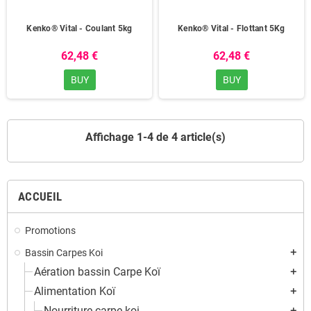
Kenko® Vital - Coulant 5kg
Kenko® Vital - Flottant 5Kg
62,48 €
62,48 €
BUY
BUY
Affichage 1-4 de 4 article(s)
ACCUEIL
Promotions
Bassin Carpes Koi
add
Aération bassin Carpe Koï
add
Alimentation Koï
add
Nourriture carpe koi
add