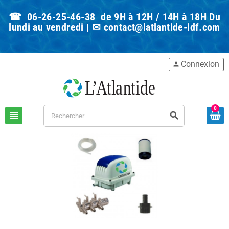
☎ 06-26-25-46-38 de 9H à 12H / 14H à 18H Du
lundi au vendredi | ✉
contact@latlantide-idf.com
Connexion
person
0
view_headline
search