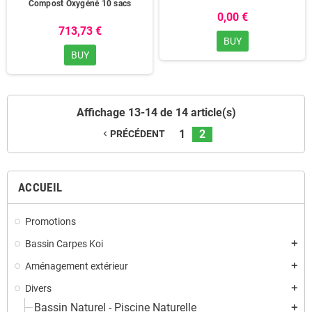
Compost Oxygéné 10 sacs
0,00 €
713,73 €
BUY
BUY
Affichage 13-14 de 14 article(s)
1
2
PRÉCÉDENT
navigate_before
ACCUEIL
Promotions
Bassin Carpes Koi
add
Aménagement extérieur
add
Divers
add
Bassin Naturel - Piscine Naturelle
add