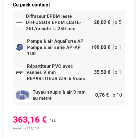
Ce pack contient
Diffuseur EPDM lesté
28,02 €
x
5
DIFFUSEUR EPDM LESTE-
25L/minute L: 250 mm
Pompe à air AquaForte AP
199,00 €
x
1
Pompe à air série AP-AP
100
Répartiteur PVC avec
35,50 €
x
1
vannes 9 mm
REPARTITEUR AIR-5 Voies
Tuyau souple à air 9 mm
0,76 €
x
10
au mètre
363,16 €
TTC
Au lieu de 382,15 €