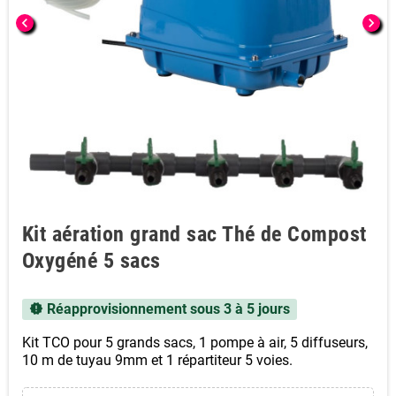
chevron_left
chevron_right
Kit aération grand sac Thé de Compost
Oxygéné 5 sacs
Réapprovisionnement sous 3 à 5 jours
new_releases
Kit TCO pour 5 grands sacs, 1 pompe à air, 5 diffuseurs,
10
m de tuyau 9mm et 1 répartiteur 5 voies.