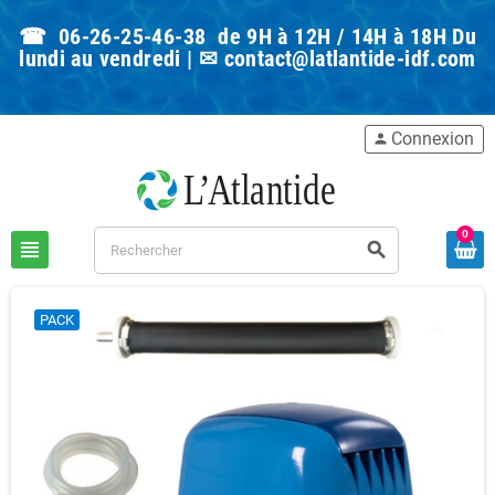
☎ 06-26-25-46-38 de 9H à 12H / 14H à 18H Du
lundi au vendredi | ✉
contact@latlantide-idf.com
Connexion
person
0
view_headline
search
PACK