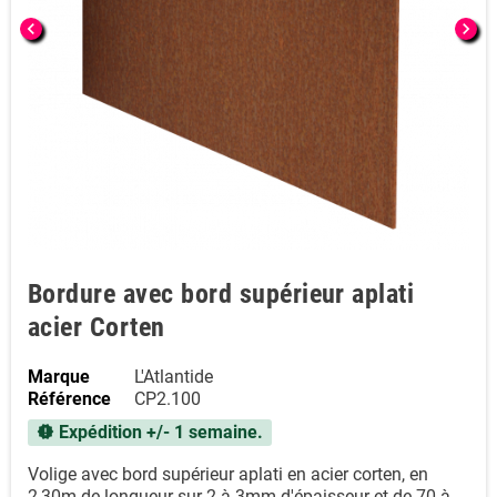
chevron_left
chevron_right
Bordure avec bord supérieur aplati
acier Corten
Marque
L'Atlantide
Référence
CP2.100
Expédition +/- 1 semaine.
new_releases
Volige avec bord supérieur aplati en acier corten, en
2,30m de longueur sur 2 à 3mm d'épaisseur et de 70 à