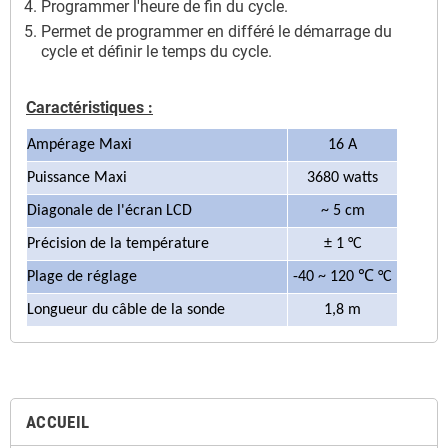
Programmer l'heure de fin du cycle.
Permet de programmer en différé le démarrage du
cycle et définir le temps du cycle.
Caractéristiques :
Ampérage Maxi
16 A
Puissance Maxi
3680 watts
Diagonale de l'écran LCD
~
5 cm
Précision de la température
± 1 °C
Plage de réglage
-40 ~ 120 ℃
°C
Longueur du câble de la sonde
1,8 m
ACCUEIL