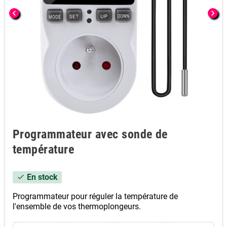
chevron_left
chevron_right
Programmateur avec sonde de
température
En stock
check
Programmateur pour réguler la température de
l'ensemble de vos thermoplongeurs.